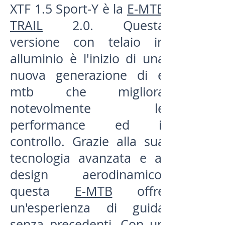
XTF 1.5 Sport-Y è la
E-MTB
TRAIL
2.0. Questa
versione con telaio in
alluminio è l'inizio di una
nuova generazione di e
mtb che migliora
notevolmente le
performance ed il
controllo. Grazie alla sua
tecnologia avanzata e al
design aerodinamico,
questa
E-MTB
offre
un'esperienza di guida
senza precedenti. Con un