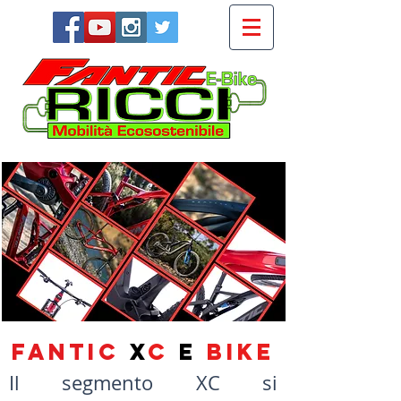
FANTIC
X
C
E
BIKE
Il segmento XC si