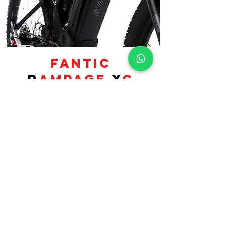
fantic
R
ampage
X
C
RAMPAGE 1.2 FACTORY