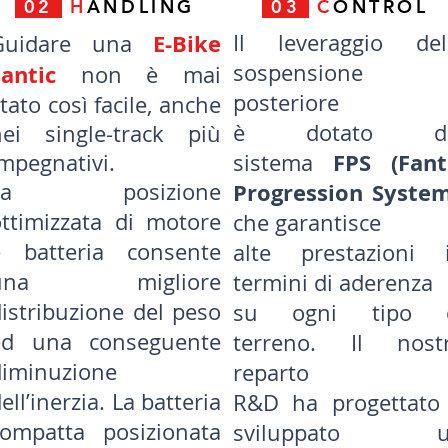
02
H
ANDLING
03
C
ONTROL
E-Bike
Il leveraggio del
Guidare una
sospensione
Fantic
non è mai
posteriore
tato così facile, anche
è dotato de
nei single-track più
FPS (Fant
mpegnativi.
sistema
La posizione
Progression Syste
ottimizzata di motore
che garantisce
e batteria consente
alte prestazioni 
una migliore
termini di aderenza
istribuzione del peso
su ogni tipo 
ed una conseguente
terreno. Il nost
diminuzione
reparto
ell’inerzia. La batteria
R&D ha progettato
compatta posizionata
sviluppato u