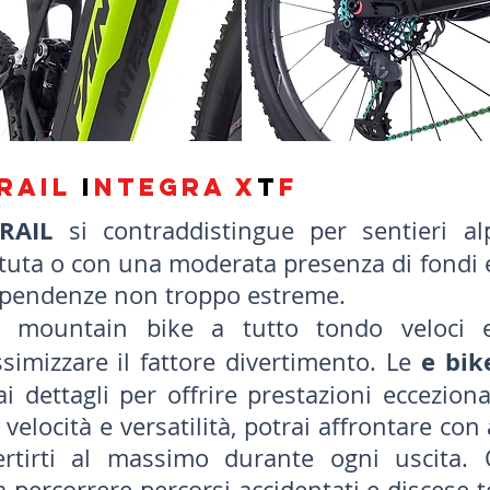
RAIL
I
NTEGRA X
T
F
RAIL
si contraddistingue per sentieri alpi
attuta o con una moderata presenza di fond
n pendenze non troppo estreme.
mountain bike a tutto tondo veloci e v
e bike
imizzare il fattore divertimento. Le
 dettagli per offrire prestazioni ecceziona
 velocità e versatilità, potrai affrontare con 
ertirti al massimo durante ogni uscita. 
 percorrere percorsi accidentati e discese t