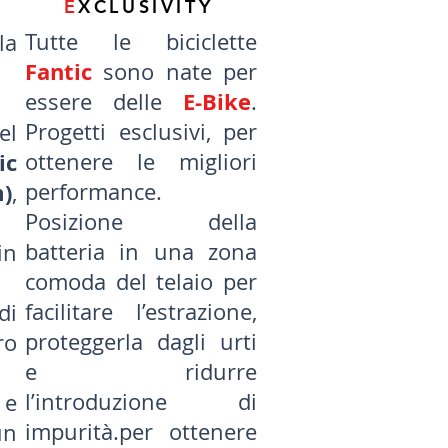
E
XCLUSIVITY
Tutte le biciclette
la
Fantic
sono nate per
E-Bike
essere delle
.
Progetti esclusivi, per
l
ic
ottenere le migliori
m)
performance.
,
Posizione della
batteria in una zona
in
comoda del telaio per
facilitare l’estrazione,
di
proteggerla dagli urti
ro
e ridurre
l’introduzione di
 e
impurità.per ottenere
n