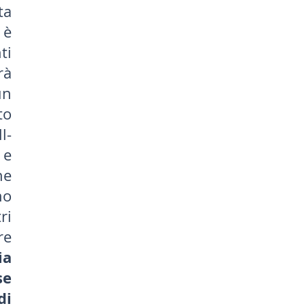
ta
 è
ti
rà
un
to
l-
 e
he
no
ri
re
ia
se
i