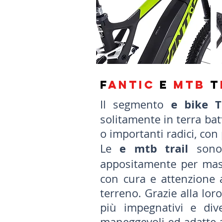
f
antic
e
mtb
T
e bike T
Il segmento
solitamente in terra b
o importanti radici, co
e mtb trail
Le
sono 
appositamente per mass
con cura e attenzione ai
terreno. Grazie alla loro
più impegnativi e div
maneggevoli ed adatte a