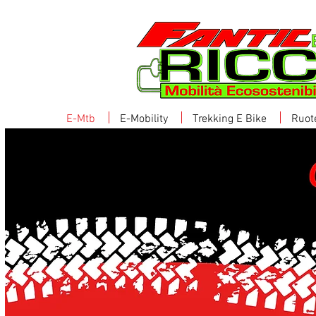
E-Mtb
E-Mobility
Trekking E Bike
Ruot