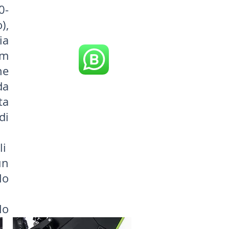
0-
),
ia
Nm
ne
da
ta
di
li
un
lo
lo