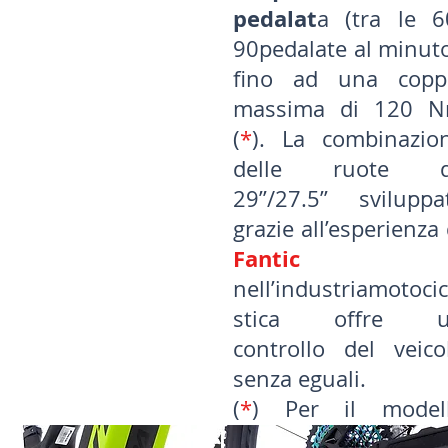
pedalat
a (tra le 6
90pedalate al minuto
fino ad una copp
massima di 120 
(
*
). La combinazio
delle ruote 
29’’/27.5’’ sviluppa
grazie all’esperienza 
Fantic
nell’industriamotocic
stica offre 
controllo del veico
senza eguali.
(
*
) Per il model
Issimo 45