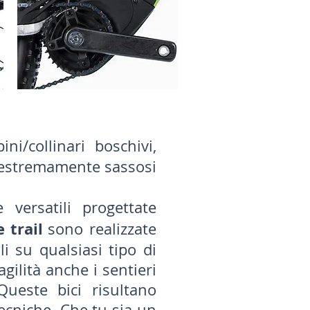
ni/collinari boschivi,
i estremamente sassosi
ersatili progettate
 trail
sono realizzate
li su qualsiasi tipo di
agilità anche i sentieri
Queste bici risultano
ecniche. Che tu sia un