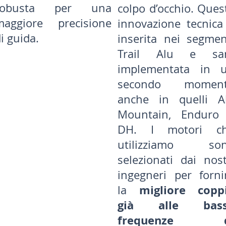
robusta per una
colpo d’occhio. Ques
maggiore precisione
innovazione tecnica
i guida.
inserita nei segmen
Trail Alu e sa
implementata in 
secondo momen
anche in quelli Al
Mountain, Enduro
DH. I motori c
utilizziamo so
selezionati dai nost
ingegneri per forni
migliore copp
la
già alle bas
frequenze d