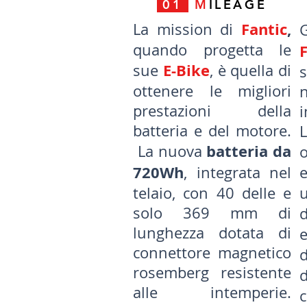
01
M
ILEAGE
Fantic
,
La mission di
quando progetta le
E-Bike
sue
, è quella di
s
ottenere le migliori
prestazioni della
i
batteria e del motore.
batteria da
La nuova
720Wh
, integrata nel
telaio, con 40 delle e
solo 369 mm di
d
lunghezza dotata di
connettore magnetico
rosemberg resistente
d
alle intemperie.