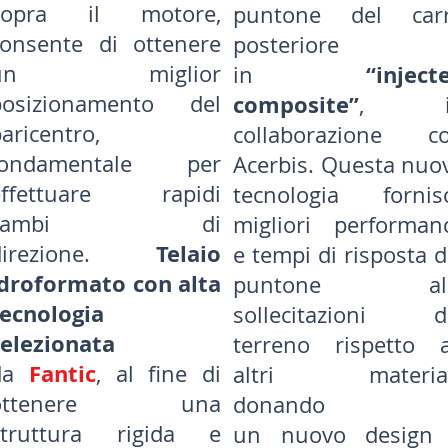
sopra il motore,
puntone del car
consente di ottenere
posteriore
un miglior
“inject
in
posizionamento del
composite”
, i
aricentro,
collaborazione c
fondamentale per
Acerbis. Questa nuo
effettuare rapidi
tecnologia fornis
cambi di
migliori performan
Telaio
direzione.
e tempi di risposta d
idroformato con alta
puntone all
tecnologia
sollecitazioni d
selezionata
terreno rispetto 
Fantic
da
, al fine di
altri material
ottenere una
donando
struttura rigida e
un nuovo design