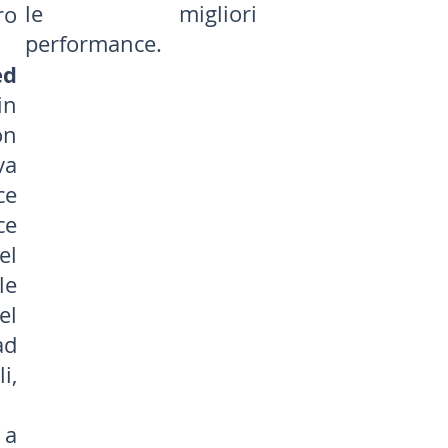
le migliori
ro
performance.
ed
n
on
va
ce
ce
el
e
el
ad
i,
 a